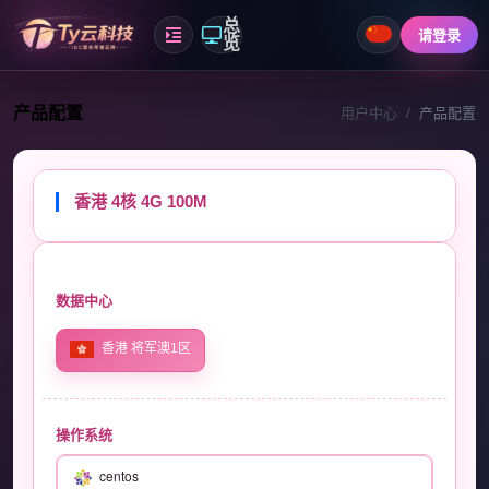
总
请登录
览
产品配置
用户中心
产品配置
香港 4核 4G 100M
数据中心
香港 将军澳1区
操作系统
centos