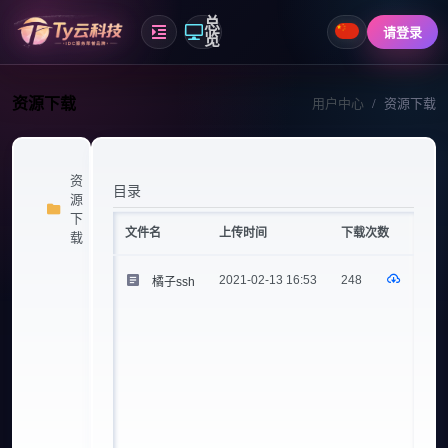
总
请登录
览
资源下载
用户中心
资源下载
资
目录
源
1
下
文件名
上传时间
下载次数
载
2021-02-13 16:53
248
橘子ssh